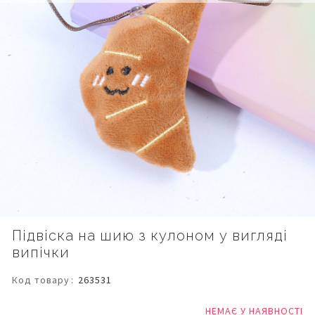
Перейти
Підвіска на шию з кулоном у вигляді
до
випічки
початку
галереї
зображень
Код товару
263531
НЕМАЄ У НАЯВНОСТІ