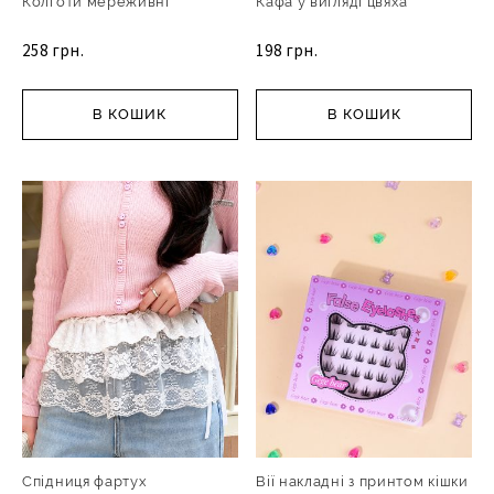
Колготи мереживні
Кафа у вигляді цвяха
258 грн.
198 грн.
В КОШИК
В КОШИК
Спідниця фартух
Вії накладні з принтом кішки