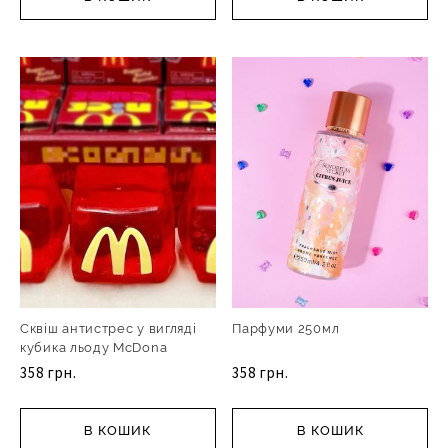
Сквіш антистрес у вигляді
Парфуми 250мл
кубика льоду McDona
358 грн.
358 грн.
В КОШИК
В КОШИК