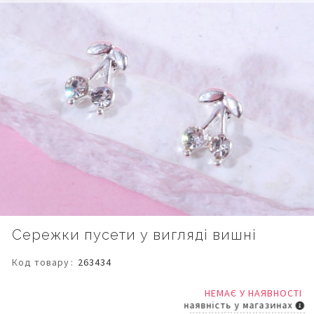
Перейти
Сережки пусети у вигляді вишні
до
початку
Код товару
263434
галереї
зображень
НЕМАЄ У НАЯВНОСТІ
наявність у магазинах