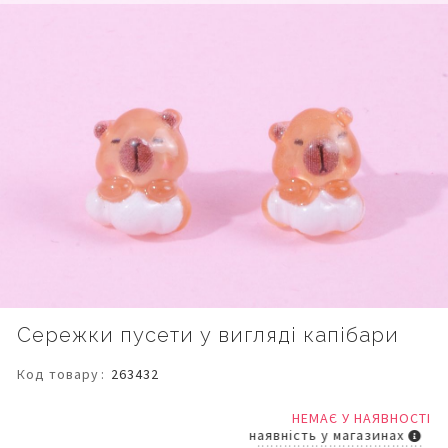
Перейти
Сережки пусети у вигляді капібари
до
початку
Код товару
263432
галереї
зображень
НЕМАЄ У НАЯВНОСТІ
наявність у магазинах