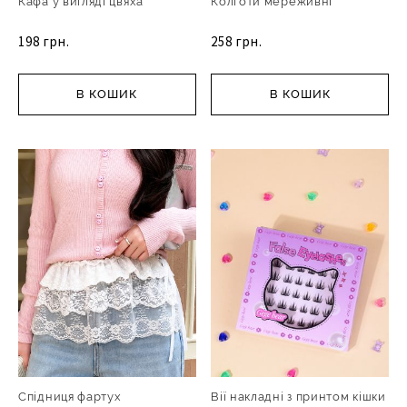
Кафа у вигляді цвяха
Колготи мереживні
198 грн.
258 грн.
В КОШИК
В КОШИК
Спідниця фартух
Вії накладні з принтом кішки