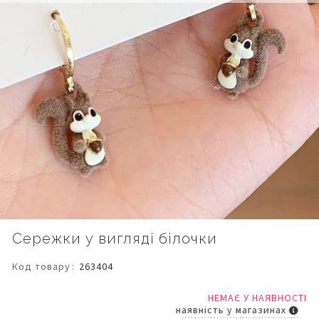
Перейти
Сережки у вигляді білочки
до
початку
Код товару
263404
галереї
зображень
НЕМАЄ У НАЯВНОСТІ
наявність у магазинах