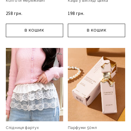
Колготи мереживні
Кафа у вигляді цвяха
258 грн.
198 грн.
В КОШИК
В КОШИК
Спідниця фартух
Парфуми 50мл