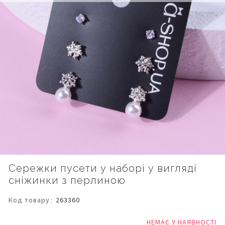
Перейти
Сережки пусети у наборі у вигляді
до
сніжинки з перлиною
початку
галереї
зображень
Код товару
263360
НЕМАЄ У НАЯВНОСТІ