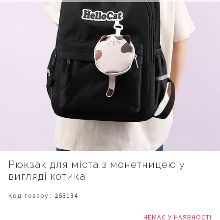
Перейти
Рюкзак для міста з монетницею у
до
вигляді котика
початку
галереї
зображень
Код товару
263134
НЕМАЄ У НАЯВНОСТІ