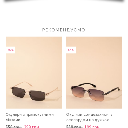
РЕКОМЕНДУЄМО
- 46%
- 64%
Окуляри з прямокутними
Окуляри сонцезахисні з
лінзами
леопардом на дужках
558 грн.
299 грн.
558 грн.
199 грн.