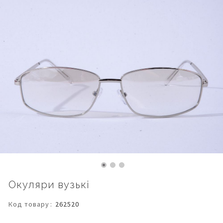
Перейти
Окуляри вузькі
до
початку
Код товару
262520
галереї
зображень