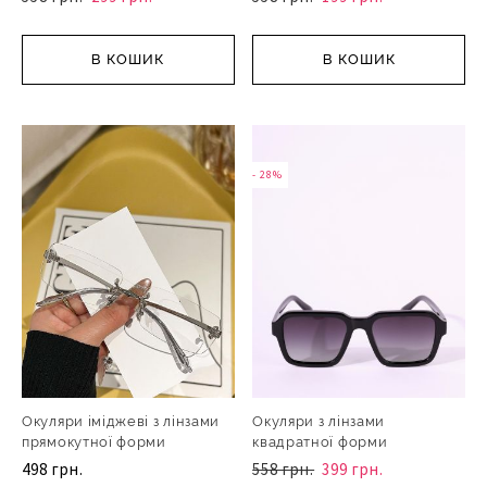
В КОШИК
В КОШИК
- 28%
Окуляри іміджеві з лінзами
Окуляри з лінзами
прямокутної форми
квадратної форми
498 грн.
558 грн.
399 грн.