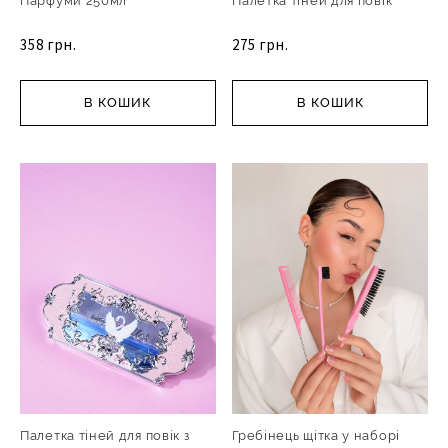
Парфуми 250мл
Палетка тіней для повік
358 грн.
275 грн.
В КОШИК
В КОШИК
Палетка тіней для повік з
Гребінець щітка у наборі