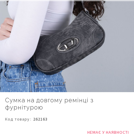
Перейти
Сумка на довгому ремінці з
до
фурнітурою
початку
галереї
зображень
Код товару
262163
НЕМАЄ У НАЯВНОСТІ