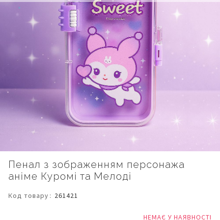
Перейти
Пенал з зображенням персонажа
до
аніме Куромі та Мелоді
початку
галереї
зображень
Код товару
261421
НЕМАЄ У НАЯВНОСТІ