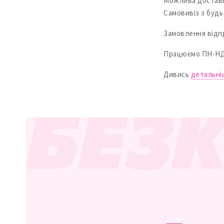
Можлива доставк
Самовивіз з будь 
Замовлення відп
Працюємо ПН-НД з
Дивись
детальні