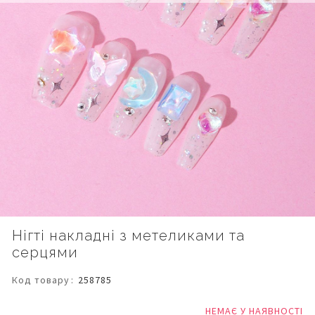
Перейти
Нігті накладні з метеликами та
до
серцями
початку
галереї
зображень
Код товару
258785
НЕМАЄ У НАЯВНОСТІ