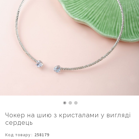
Перейти
Чокер на шию з кристалами у вигляді
до
сердець
початку
галереї
зображень
Код товару
258179