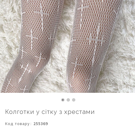
Перейти
Колготки у сітку з хрестами
до
початку
Код товару
255369
галереї
зображень