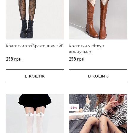
Колготки з зображенням змії
Колготки у сітку з
візерунком
258 грн.
258 грн.
В КОШИК
В КОШИК
- 61%
- 61%