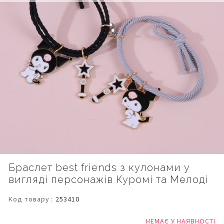
Перейти
Браслет best friends з кулонами у
до
вигляді персонажів Куромі та Мелоді
початку
галереї
зображень
Код товару
253410
НЕМАЄ У НАЯВНОСТІ