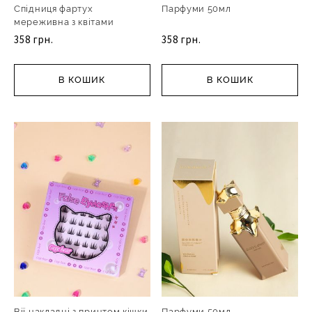
Спідниця фартух
Парфуми 50мл
мереживна з квітами
358 грн.
358 грн.
В КОШИК
В КОШИК
Вії накладні з принтом кішки
Парфуми 50мл