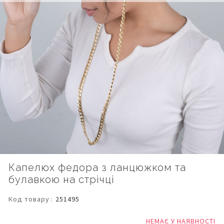
Перейти
Капелюх федора з ланцюжком та
до
булавкою на стрічці
початку
галереї
зображень
Код товару
251495
НЕМАЄ У НАЯВНОСТІ