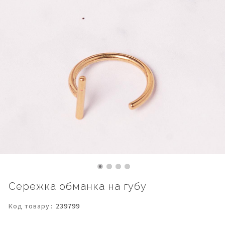
Перейти
Сережка обманка на губу
до
початку
Код товару
239799
галереї
зображень