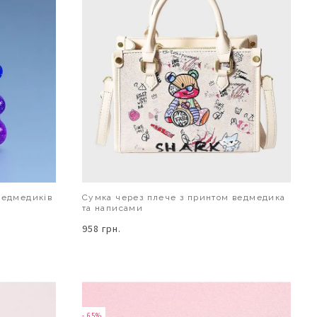
ведмедиків
Сумка через плече з принтом ведмедика
та написами
958 грн.
В КОШИК
- 65%