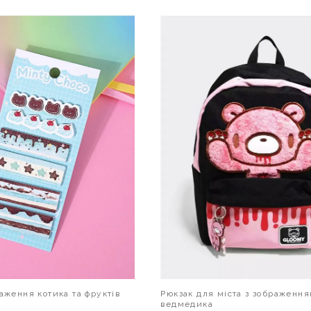
В КОШИК
В КОШИК
аження котика та фруктів
Рюкзак для міста з зображенн
ведмедика