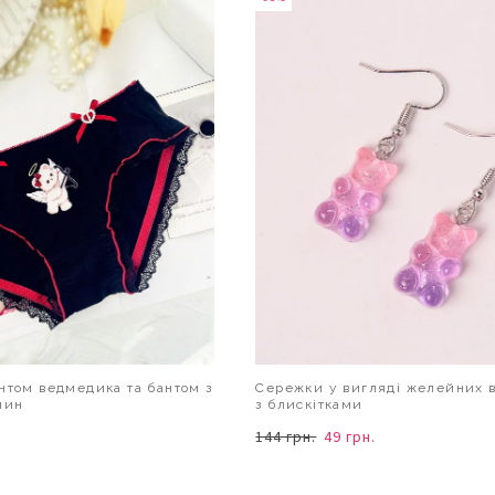
нтом ведмедика та бантом з
Сережки у вигляді желейних 
лин
з блискітками
144 грн.
49 грн.