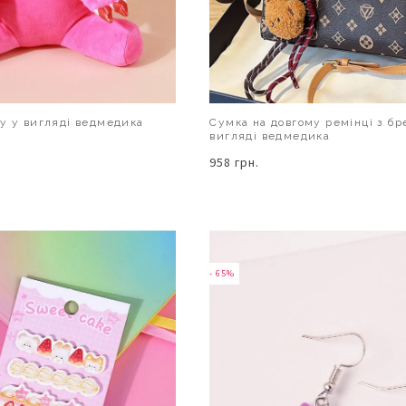
у у вигляді ведмедика
Сумка на довгому ремінці з бр
вигляді ведмедика
958 грн.
В КОШИК
В КОШИК
- 65%