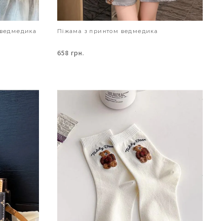
 ведмедика
Піжама з принтом ведмедика
658 грн.
В КОШИК