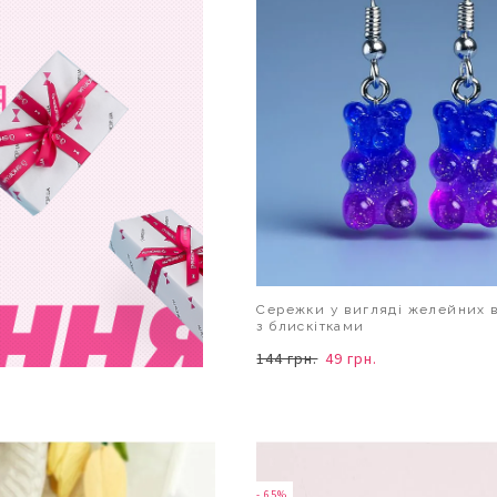
Сережки у вигляді желейних 
з блискітками
144 грн.
49 грн.
В КОШИК
- 65%