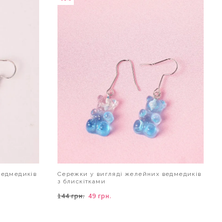
ведмедиків
Сережки у вигляді желейних ведмедиків
з блискітками
144 грн.
49 грн.