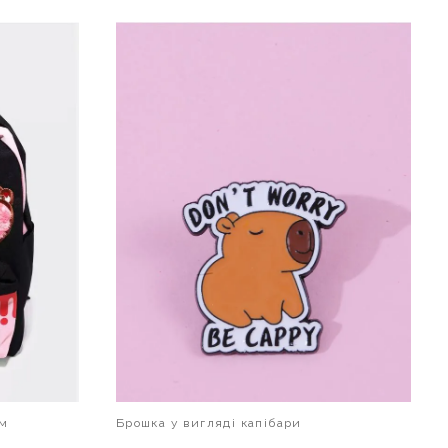
В КОШИК
ям
Брошка у вигляді капібари