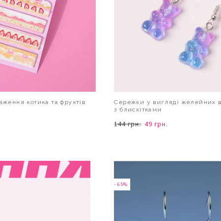
аження котика та фруктів
Сережки у вигляді желейних 
з блискітками
144 грн.
49 грн.
В КОШИК
В КОШИК
- 65%