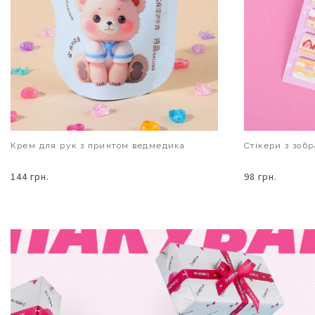
Крем для рук з принтом ведмедика
Стікери з зобр
144 грн.
98 грн.
В КОШИК