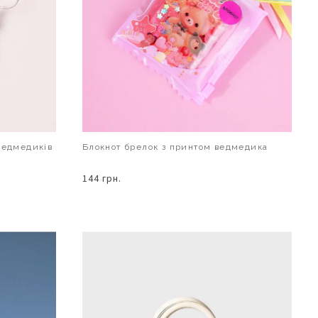
ведмедиків
Блокнот брелок з принтом ведмедика
144 грн.
В КОШИК