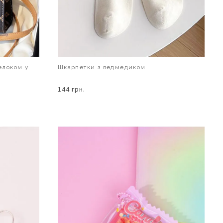
елоком у
Шкарпетки з ведмедиком
144 грн.
В КОШИК