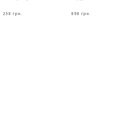
258 грн.
898 грн.
В КОШИК
В КОШИК
Підвіска на шию з кулоном у
Чокер на шию з кристалами у