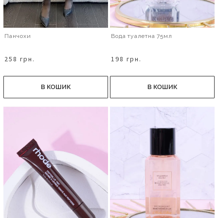
Панчохи
Вода туалетна 75мл
258 грн.
198 грн.
В КОШИК
В КОШИК