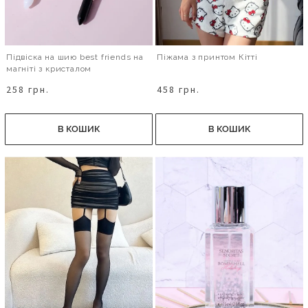
Підвіска на шию best friends на
Піжама з принтом Кітті
магніті з кристалом
258 грн.
458 грн.
В КОШИК
В КОШИК