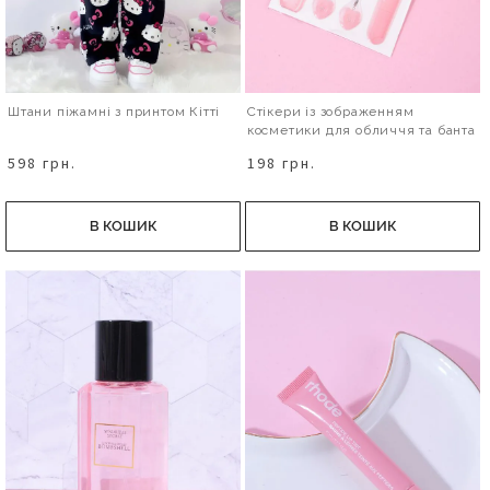
Штани піжамні з принтом Кітті
Стікери із зображенням
косметики для обличчя та банта
598 грн.
198 грн.
В КОШИК
В КОШИК