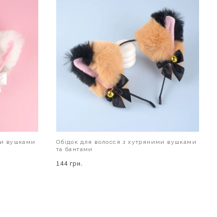
ми вушками
Обідок для волосся з хутряними вушками
та бантами
144 грн.
В КОШИК