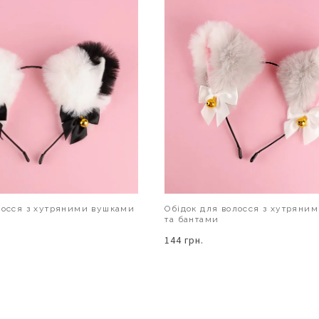
лосся з хутряними вушками
Обідок для волосся з хутряни
та бантами
144 грн.
В КОШИК
В КОШИК