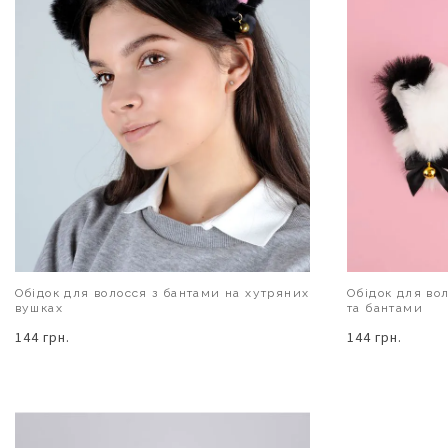
Обідок для волосся з бантами на хутряних
Обідок для во
вушках
та бантами
144 грн.
144 грн.
В КОШИК