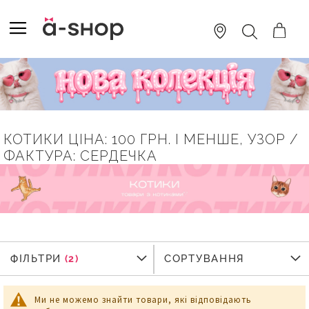
SKIP
TO
TOGGLE NAV
ПОШУК
CONTENT
КОТИКИ ЦІНА: 100 ГРН. І МЕНШЕ, УЗОР /
ФАКТУРА: СЕРДЕЧКА
ФІЛЬТРИ
ФІЛЬТРИ
СОРТУВАННЯ
Ми не можемо знайти товари, які відповідають