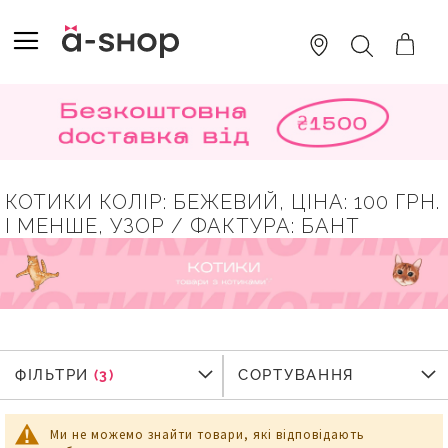
SKIP
TO
TOGGLE NAV
ПОШУК
CONTENT
КОТИКИ КОЛІР: БЕЖЕВИЙ, ЦІНА: 100 ГРН.
І МЕНШЕ, УЗОР / ФАКТУРА: БАНТ
ФІЛЬТРИ
ФІЛЬТРИ
СОРТУВАННЯ
Ми не можемо знайти товари, які відповідають