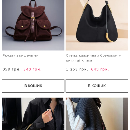
Рюкзак з кишенями
Сумка класична з брелоком у
вигляді клика
958 грн.
349 грн.
1 258 грн.
649 грн.
В КОШИК
В КОШИК