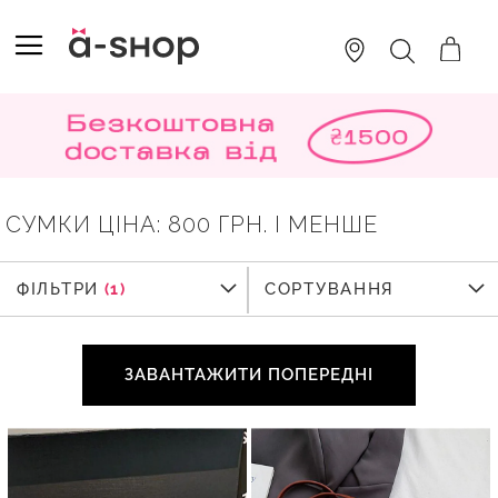
SKIP
TO
TOGGLE NAV
ПОШУК
CONTENT
СУМКИ ЦІНА: 800 ГРН. І МЕНШЕ
ФІЛЬТРИ
ФІЛЬТРИ
СОРТУВАННЯ
ЗАВАНТАЖИТИ ПОПЕРЕДНІ