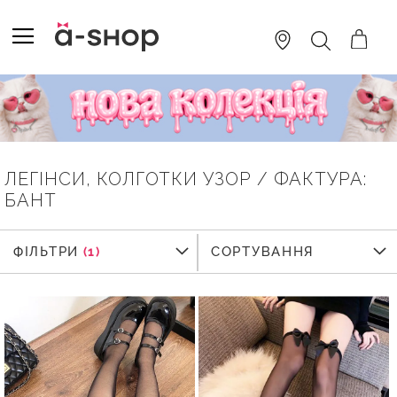
SKIP
TO
TOGGLE NAV
ПОШУК
CONTENT
ЛЕГІНСИ, КОЛГОТКИ УЗОР / ФАКТУРА:
БАНТ
ФІЛЬТРИ
ФІЛЬТРИ
СОРТУВАННЯ