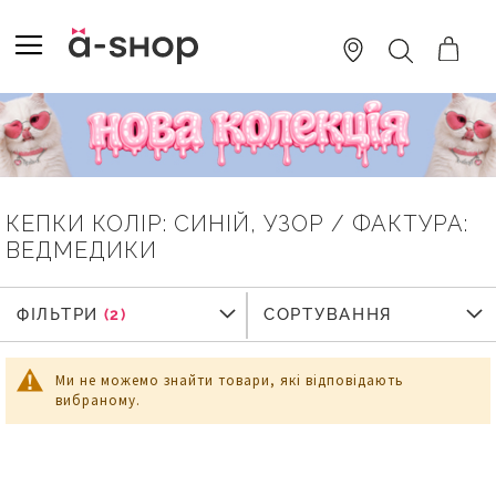
SKIP
TO
TOGGLE NAV
ПОШУК
CONTENT
КЕПКИ КОЛІР: СИНІЙ, УЗОР / ФАКТУРА:
ВЕДМЕДИКИ
ФІЛЬТРИ
ФІЛЬТРИ
СОРТУВАННЯ
Ми не можемо знайти товари, які відповідають
вибраному.