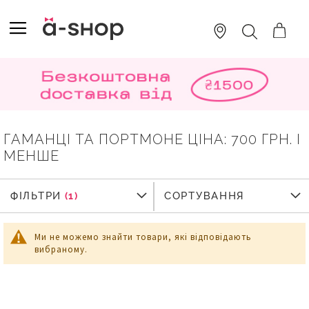
SKIP
TO
TOGGLE NAV
ПОШУК
CONTENT
ГАМАНЦІ ТА ПОРТМОНЕ ЦІНА: 700 ГРН. І
МЕНШЕ
ФІЛЬТРИ
ФІЛЬТРИ
СОРТУВАННЯ
Ми не можемо знайти товари, які відповідають
вибраному.