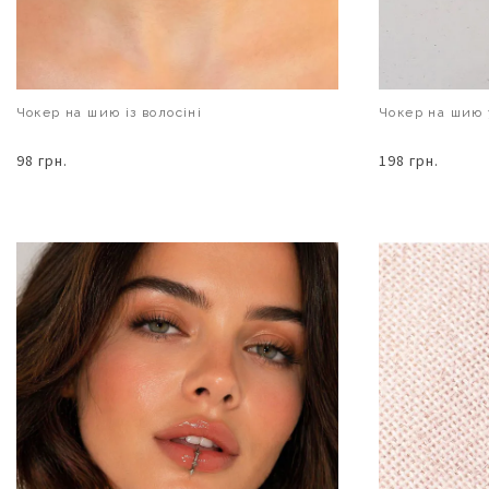
Чокер на шию із волосіні
Чокер на шию у
98 грн.
198 грн.
В КОШИК