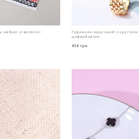
 наборі із волосіні
Годинник наручний з круглим
циферблатом
458 грн.
В КОШИК
В КОШИК