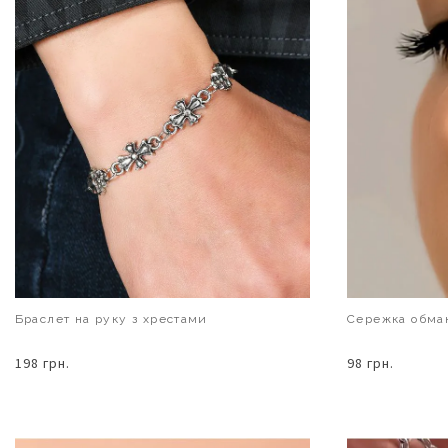
Браслет на руку з хрестами
Сережка обман
198 грн.
98 грн.
В КОШИК