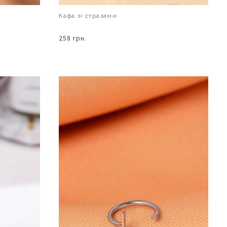
Кафа зі стразами
258 грн.
В КОШИК