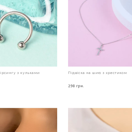
ірсингу з кульками
Підвіска на шию з хрестиком
298 грн.
В КОШИК
В КОШИК