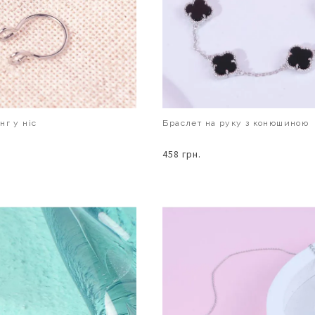
нг у ніс
Браслет на руку з конюшиною
458 грн.
В КОШИК
В КОШИК