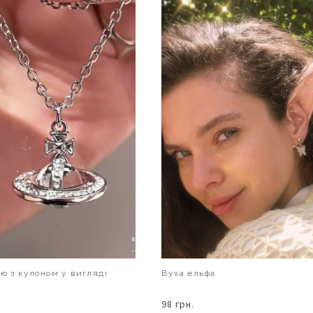
ию з кулоном у вигляді
Вуха ельфа
98 грн.