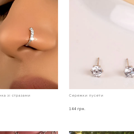
ка зі стразами
Сережки пусети
144 грн.
В КОШИК
В КОШИК