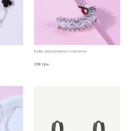
Кафа декорована стразами
298 грн.
В КОШИК