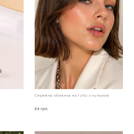
Сережка обманка на губу з кулькою
84 грн.
В КОШИК