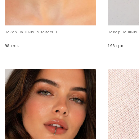
Чокер на шию із волосіні
Чокер на шию у
98 грн.
198 грн.
В КОШИК