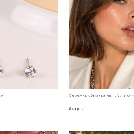
ти
Сережка обманка на губу з ку
84 грн.
В КОШИК
В КОШИК