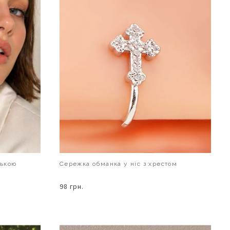
лькою
Сережка обманка у ніс з хрестом
98 грн.
В КОШИК