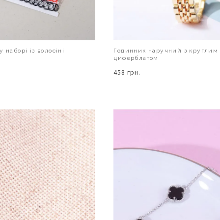
 наборі із волосіні
Годинник наручний з круглим
циферблатом
458 грн.
В КОШИК
В КОШИК