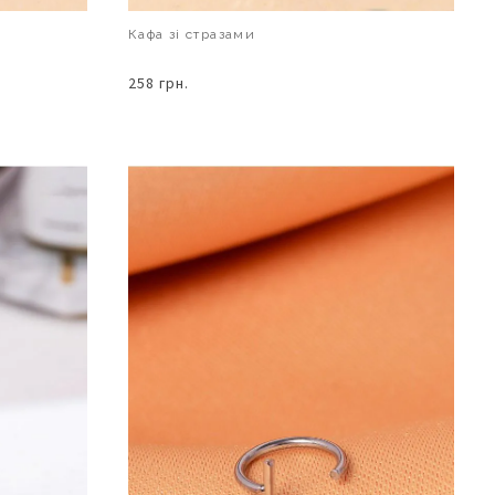
Кафа зі стразами
258 грн.
В КОШИК