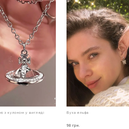
ию з кулоном у вигляді
Вуха ельфа
98 грн.