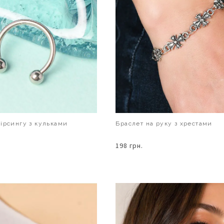
ірсингу з кульками
Браслет на руку з хрестами
198 грн.
В КОШИК
В КОШИК