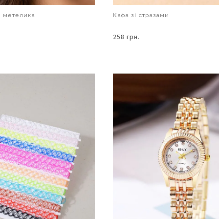
і метелика
Кафа зі стразами
258 грн.
В КОШИК
В КОШИК