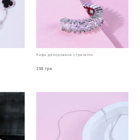
Кафа декорована стразами
298 грн.
В КОШИК