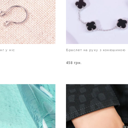
нг у ніс
Браслет на руку з конюшиною
458 грн.
В КОШИК
В КОШИК