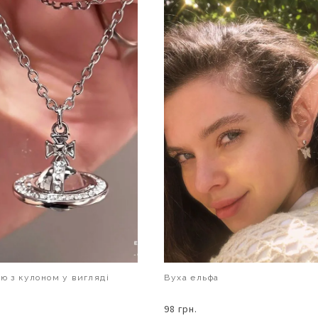
ию з кулоном у вигляді
Вуха ельфа
98 грн.