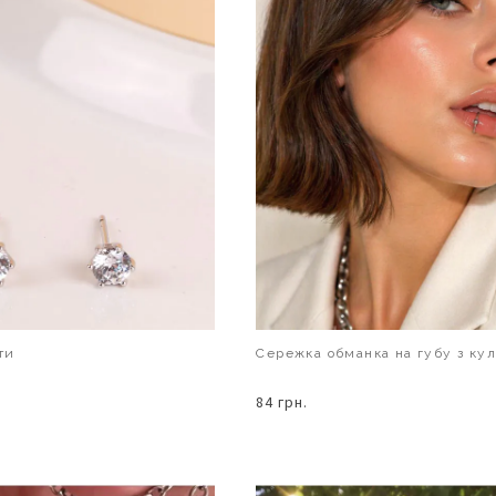
ти
Сережка обманка на губу з ку
84 грн.
В КОШИК
В КОШИК