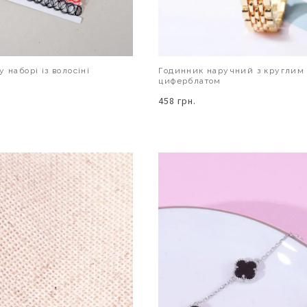
 наборі із волосіні
Годинник наручний з круглим
циферблатом
458 грн.
В КОШИК
В КОШИК