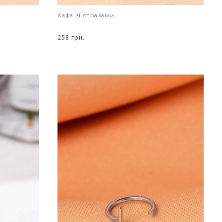
Кафа зі стразами
258 грн.
В КОШИК