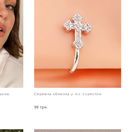
лькою
Сережка обманка у ніс з хрестом
98 грн.
В КОШИК