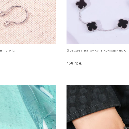
нг у ніс
Браслет на руку з конюшиною
458 грн.
В КОШИК
В КОШИК