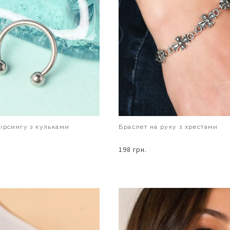
ірсингу з кульками
Браслет на руку з хрестами
198 грн.
В КОШИК
В КОШИК