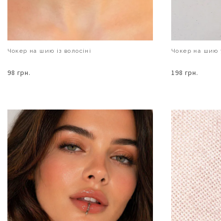
Чокер на шию із волосіні
Чокер на шию у
98 грн.
198 грн.
В КОШИК