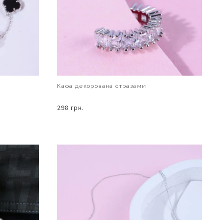
Кафа декорована стразами
298 грн.
В КОШИК