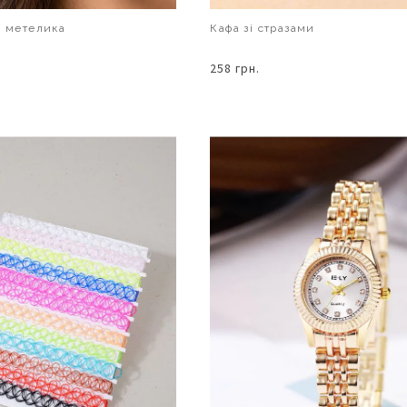
і метелика
Кафа зі стразами
258 грн.
В КОШИК
В КОШИК