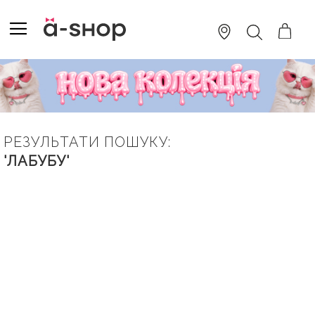
SKIP
TO
TOGGLE NAV
ПОШУК
CONTENT
РЕЗУЛЬТАТИ ПОШУКУ:
'ЛАБУБУ'