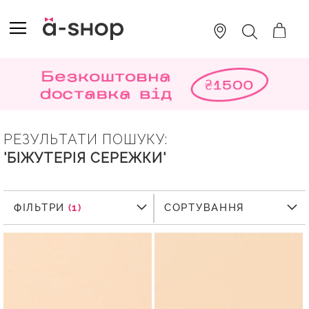
SKIP
TO
TOGGLE NAV
ПОШУК
CONTENT
РЕЗУЛЬТАТИ ПОШУКУ:
'БІЖУТЕРІЯ СЕРЕЖКИ'
ФІЛЬТРИ
ФІЛЬТРИ
СОРТУВАННЯ