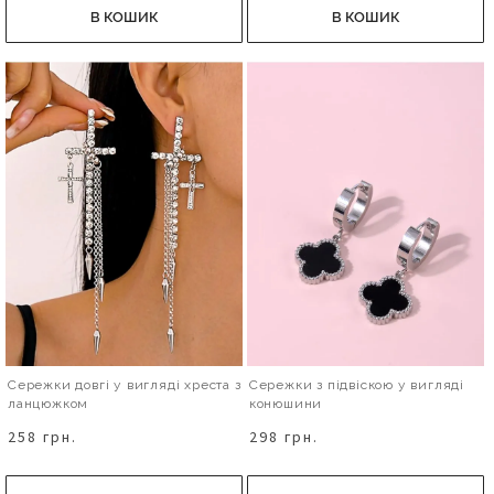
В КОШИК
В КОШИК
Сережки довгі у вигляді хреста з
Сережки з підвіскою у вигляді
ланцюжком
конюшини
258 грн.
298 грн.