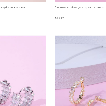
гляді конюшини
Сережки кільця з кристалами
458 грн.
В КОШИК
В КОШИК