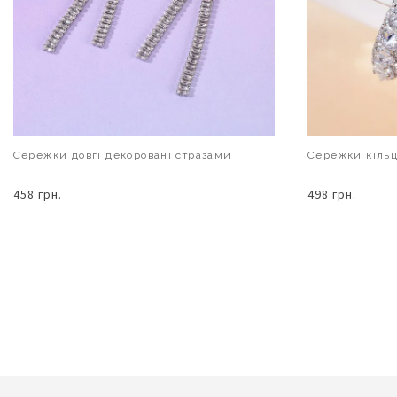
Сережки довгі декоровані стразами
Сережки кіль
458 грн.
498 грн.
В КОШИК