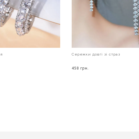
ця
Сережки довгі зі страз
458 грн.
В КОШИК
В КОШИК