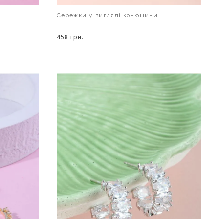
Сережки у вигляді конюшини
458 грн.
В КОШИК