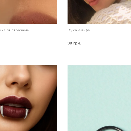
ка зі стразами
Вуха ельфа
98 грн.
В КОШИК
В КОШИК