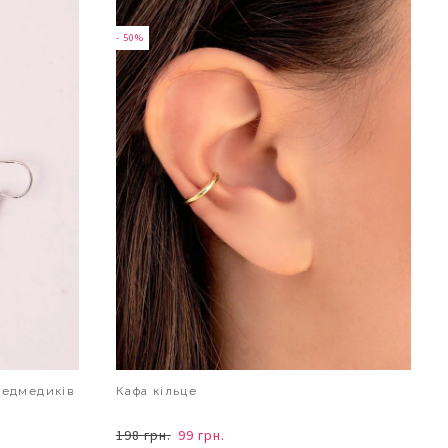
- 50%
ведмедиків
Кафа кільце
198 грн.
99 грн.