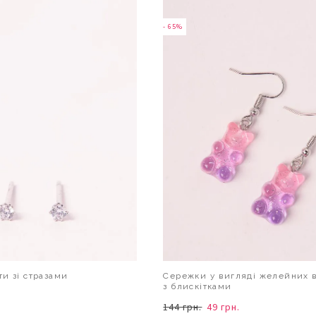
- 65%
и зі стразами
Сережки у вигляді желейних 
з блискітками
144 грн.
49 грн.