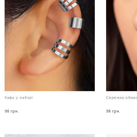
Кафа у наборі
Сережка обман
98 грн.
98 грн.
В КОШИК