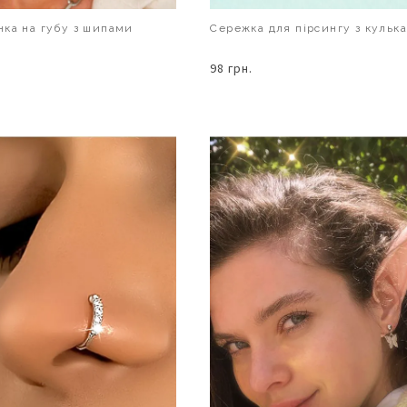
ка на губу з шипами
Сережка для пірсингу з кульк
98 грн.
В КОШИК
В КОШИК