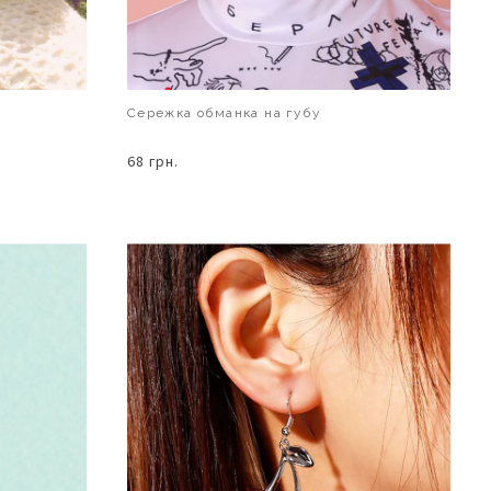
Сережка обманка на губу
68 грн.
В КОШИК