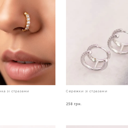
ка зі стразами
Сережки зі стразами
258 грн.
В КОШИК
В КОШИК