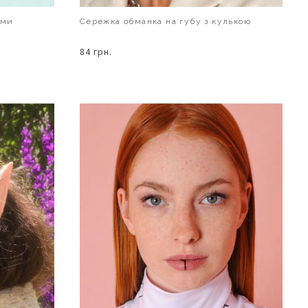
ами
Сережка обманка на губу з кулькою
84 грн.
В КОШИК