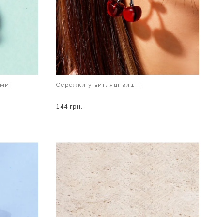
ами
Сережки у вигляді вишні
144 грн.
В КОШИК