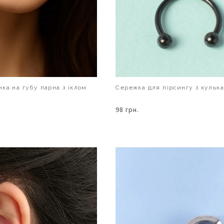
ка на губу парна з іклом
Сережка для пірсингу з кульк
98 грн.
В КОШИК
В КОШИК