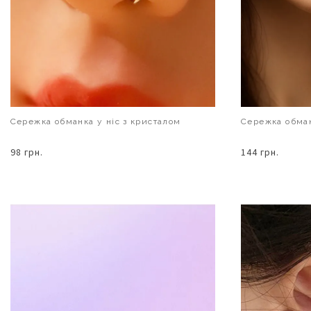
Сережка обманка у ніс з кристалом
Сережка обман
98 грн.
144 грн.
В КОШИК