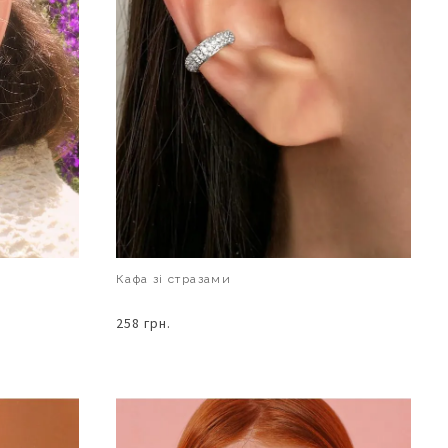
Кафа зі стразами
258 грн.
В КОШИК