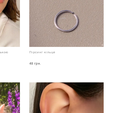
лькою
Пірсинг кільце
48 грн.
В КОШИК