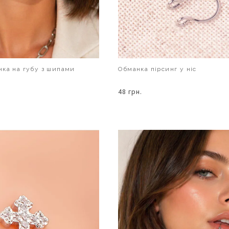
ка на губу з шипами
Обманка пірсинг у ніс
48 грн.
В КОШИК
В КОШИК