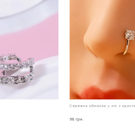
Сережка обманка у ніс з крист
98 грн.