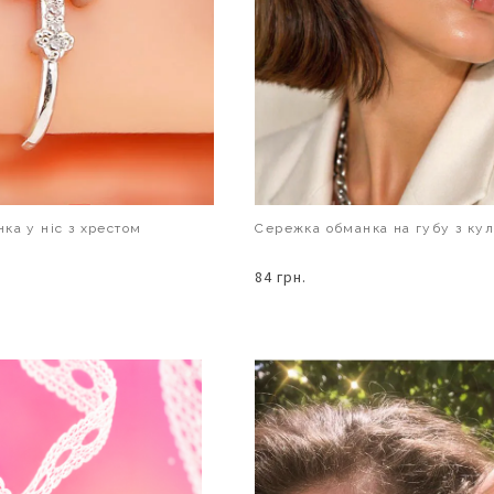
ка у ніс з хрестом
Сережка обманка на губу з ку
84 грн.
В КОШИК
В КОШИК