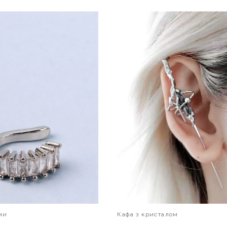
В КОШИК
В КОШИК
ми
Кафа з кристалом