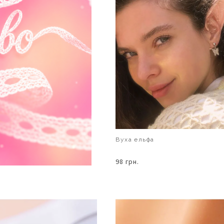
Вуха ельфа
98 грн.
В КОШИК