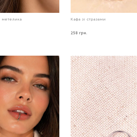
і метелика
Кафа зі стразами
258 грн.
В КОШИК
В КОШИК