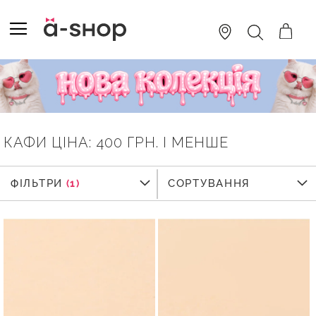
SKIP
TO
TOGGLE NAV
ПОШУК
CONTENT
КАФИ ЦІНА: 400 ГРН. І МЕНШЕ
ФІЛЬТРИ
ФІЛЬТРИ
СОРТУВАННЯ