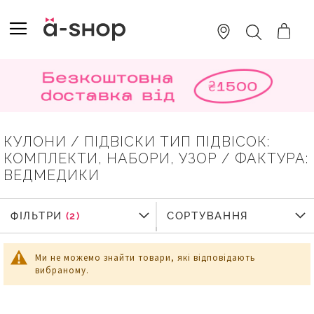
SKIP
TO
TOGGLE NAV
ПОШУК
CONTENT
КУЛОНИ / ПІДВІСКИ ТИП ПІДВІСОК:
КОМПЛЕКТИ, НАБОРИ, УЗОР / ФАКТУРА:
ВЕДМЕДИКИ
ФІЛЬТРИ
СОРТУВАННЯ
Ми не можемо знайти товари, які відповідають
вибраному.