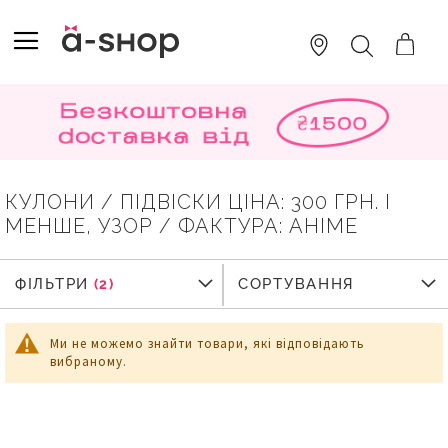
SKIP
TO
TOGGLE NAV
ПОШУК
CONTENT
КУЛОНИ / ПІДВІСКИ ЦІНА: 300 ГРН. І
МЕНШЕ, УЗОР / ФАКТУРА: АНIМЕ
ФІЛЬТРИ
ФІЛЬТРИ
СОРТУВАННЯ
Ми не можемо знайти товари, які відповідають
вибраному.