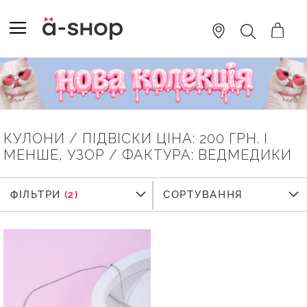
SKIP
TO
TOGGLE NAV
ПОШУК
CONTENT
КУЛОНИ / ПІДВІСКИ ЦІНА: 200 ГРН. І
МЕНШЕ, УЗОР / ФАКТУРА: ВЕДМЕДИКИ
ФІЛЬТРИ
ФІЛЬТРИ
СОРТУВАННЯ