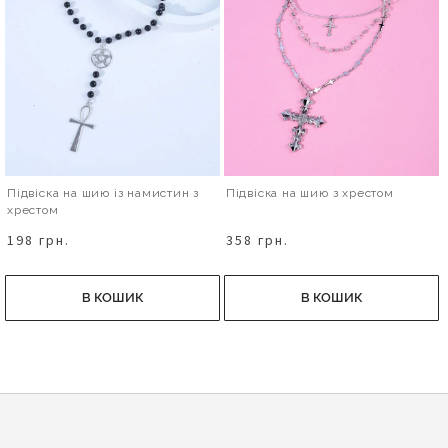
Підвіска на шию із намистин з
Підвіска на шию з хрестом
хрестом
198 грн.
358 грн.
В КОШИК
В КОШИК