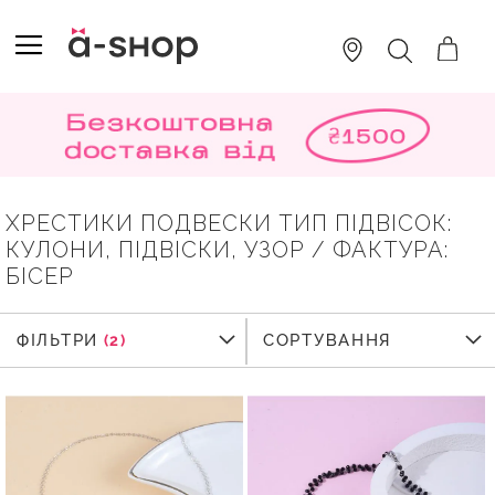
SKIP
TO
TOGGLE NAV
ПОШУК
CONTENT
ХРЕСТИКИ ПОДВЕСКИ ТИП ПІДВІСОК:
КУЛОНИ, ПІДВІСКИ, УЗОР / ФАКТУРА:
БIСЕР
ФІЛЬТРИ
ФІЛЬТРИ
СОРТУВАННЯ