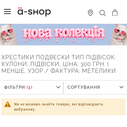
SKIP
TO
TOGGLE NAV
ПОШУК
CONTENT
ХРЕСТИКИ ПОДВЕСКИ ТИП ПІДВІСОК:
КУЛОНИ, ПІДВІСКИ, ЦІНА: 300 ГРН. І
МЕНШЕ, УЗОР / ФАКТУРА: МЕТЕЛИКИ
ФІЛЬТРИ
ФІЛЬТРИ
СОРТУВАННЯ
Ми не можемо знайти товари, які відповідають
вибраному.