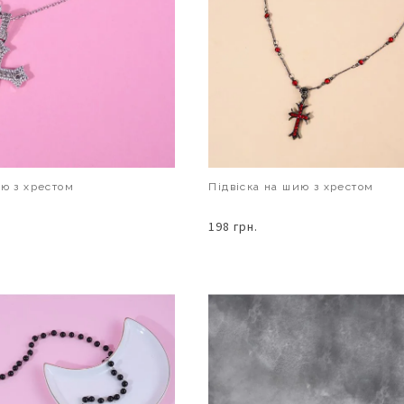
ию з хрестом
Підвіска на шию з хрестом
198 грн.
В КОШИК
В КОШИК