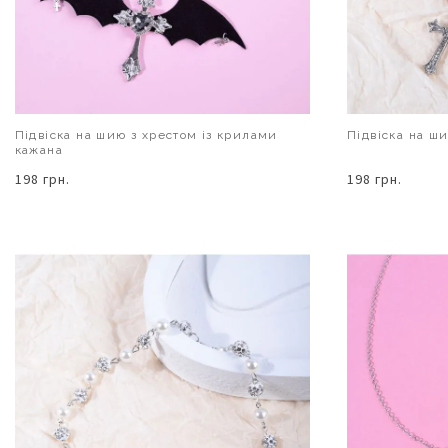
Підвіска на шию з хрестом із крилами
Підвіска на ш
кажана
198 грн.
198 грн.
В КОШИК