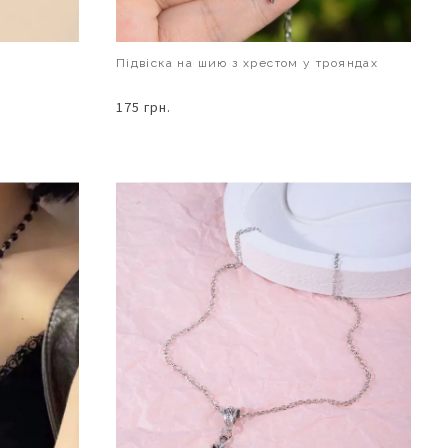
Підвіска на шию з хрестом у трояндах
175 грн.
В КОШИК