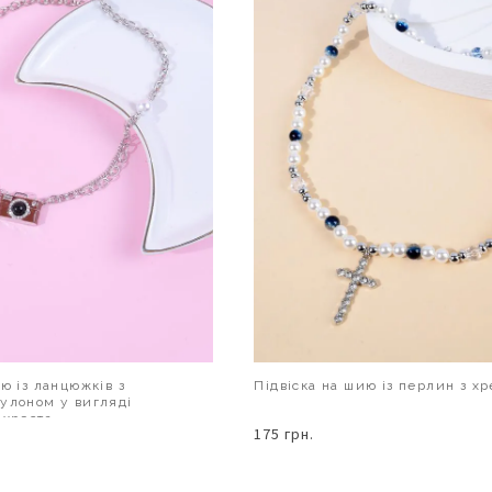
ю із ланцюжків з
Підвіска на шию із перлин з х
улоном у вигляді
 хреста
175 грн.