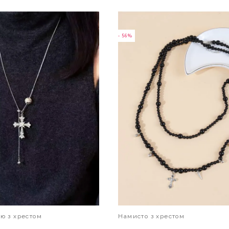
В КОШИК
В КОШИК
- 56%
ию з хрестом
Намисто з хрестом