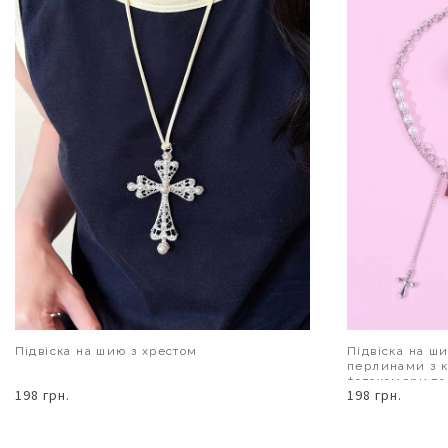
Підвіска на шию з хрестом
Підвіска на ши
перлинами з к
фотокамери та
198 грн.
198 грн.