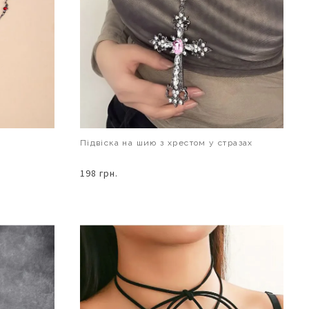
Підвіска на шию з хрестом у стразах
198 грн.
В КОШИК