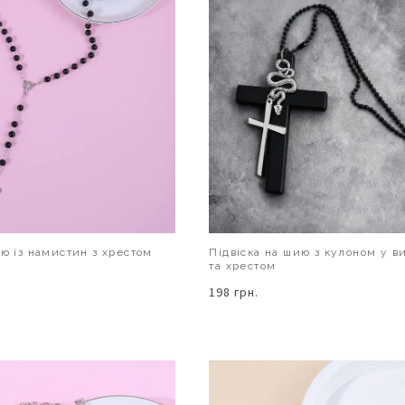
ию із намистин з хрестом
Підвіска на шию з кулоном у ви
та хрестом
198 грн.
В КОШИК
В КОШИК