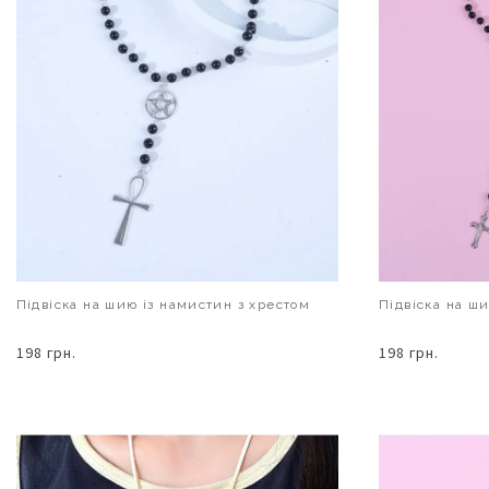
Підвіска на шию із намистин з хрестом
Підвіска на ш
198 грн.
198 грн.
В КОШИК