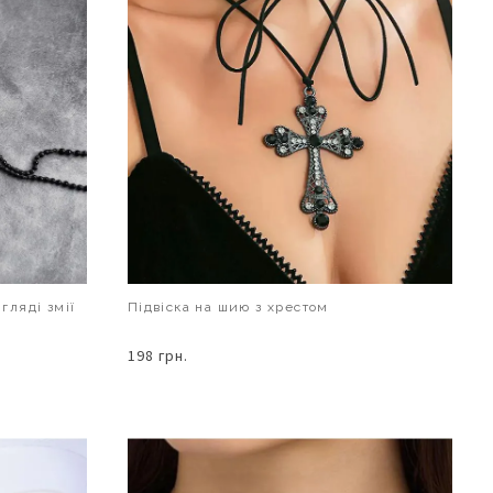
гляді змії
Підвіска на шию з хрестом
198 грн.
В КОШИК