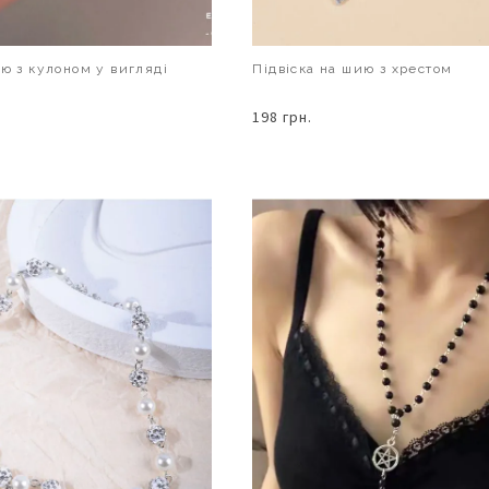
ию з кулоном у вигляді
Підвіска на шию з хрестом
198 грн.
В КОШИК
В КОШИК