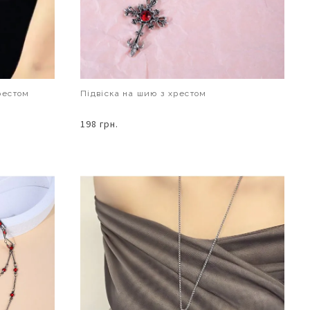
рестом
Підвіска на шию з хрестом
198 грн.
В КОШИК