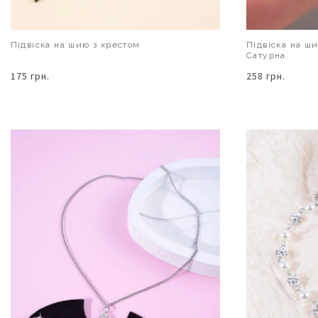
Підвіска на шию з хрестом
Підвіска на ш
Сатурна
175 грн.
258 грн.
В КОШИК