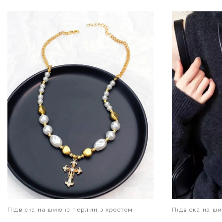
В КОШИК
Підвіска на шию із перлин з хрестом
Підвіска на ш