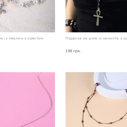
ию із перлин з хрестом
Підвіска на шию із намиста з х
198 грн.
В КОШИК
В КОШИК