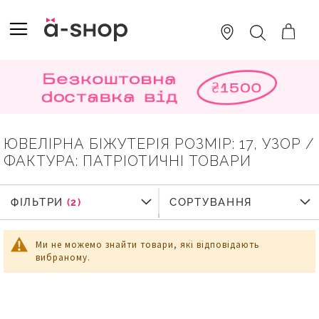
SKIP
TO
TOGGLE NAV
ПОШУК
CONTENT
ЮВЕЛІРНА БІЖУТЕРІЯ РОЗМІР: 17, УЗОР /
ФАКТУРА: ПАТРІОТИЧНІ ТОВАРИ
ФІЛЬТРИ
СОРТУВАННЯ
Ми не можемо знайти товари, які відповідають
вибраному.