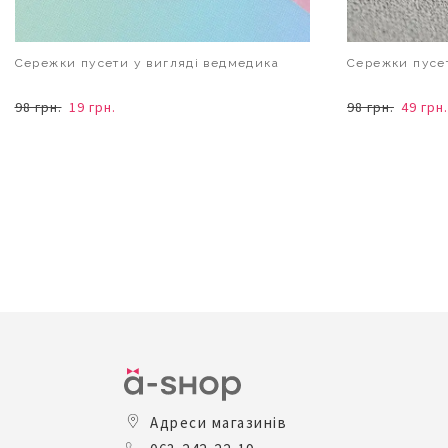
Сережки пусети у вигляді ведмедика
Сережки пусет
98 грн.
19 грн.
98 грн.
49 грн.
В КОШИК
Адреси магазинів