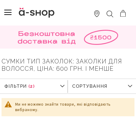
SKIP
TO
TOGGLE NAV
ПОШУК
CONTENT
СУМКИ ТИП ЗАКОЛОК: ЗАКОЛКИ ДЛЯ
ВОЛОССЯ, ЦІНА: 600 ГРН. І МЕНШЕ
ФІЛЬТРИ
ФІЛЬТРИ
СОРТУВАННЯ
Ми не можемо знайти товари, які відповідають
вибраному.