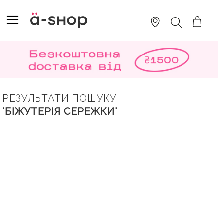
SKIP
TO
TOGGLE NAV
ПОШУК
CONTENT
РЕЗУЛЬТАТИ ПОШУКУ:
'БІЖУТЕРІЯ СЕРЕЖКИ'