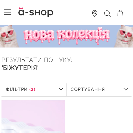
SKIP
TO
TOGGLE NAV
ПОШУК
CONTENT
РЕЗУЛЬТАТИ ПОШУКУ:
'БІЖУТЕРІЯ'
ФІЛЬТРИ
ФІЛЬТРИ
СОРТУВАННЯ