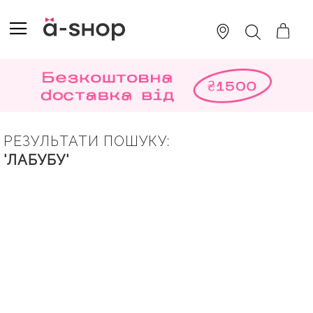
SKIP
TO
TOGGLE NAV
ПОШУК
CONTENT
РЕЗУЛЬТАТИ ПОШУКУ:
'ЛАБУБУ'