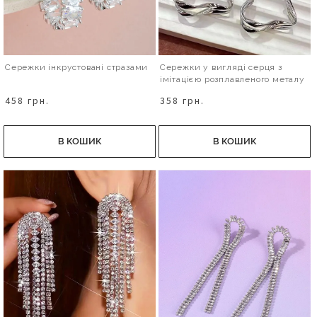
Сережки інкрустовані стразами
Сережки у вигляді серця з
імітацією розплавленого металу
458 грн.
358 грн.
В КОШИК
В КОШИК