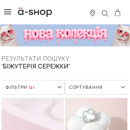
SKIP
TO
TOGGLE NAV
ПОШУК
CONTENT
РЕЗУЛЬТАТИ ПОШУКУ:
'БІЖУТЕРІЯ СЕРЕЖКИ'
ФІЛЬТРИ
ФІЛЬТРИ
СОРТУВАННЯ