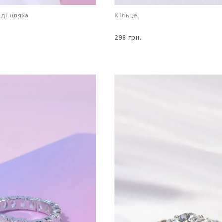
яді цвяха
Кільце
298 грн.
В КОШИК
В КОШИК