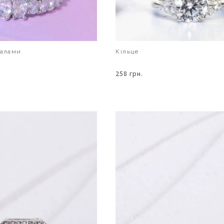
талами
Кільце
258 грн.
В КОШИК
В КОШИК