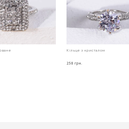
оване
Кільце з кристалом
258 грн.
В КОШИК
В КОШИК