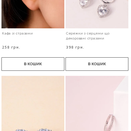
Кафа зі стразами
Сережки з серцями що
декоровані стразами
258 грн.
398 грн.
В КОШИК
В КОШИК