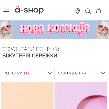
SKIP
TO
TOGGLE NAV
ПОШУК
CONTENT
РЕЗУЛЬТАТИ ПОШУКУ:
'БІЖУТЕРІЯ СЕРЕЖКИ'
ФІЛЬТРИ
ФІЛЬТРИ
СОРТУВАННЯ