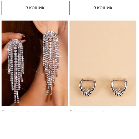
В КОШИК
В КОШИК
Сережки довгі зі страз
Сережки з вузлом
398 грн.
258 грн.