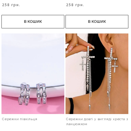
258 грн.
258 грн.
В КОШИК
В КОШИК
Сережки півкільця
Сережки довгі у вигляді хреста з
ланцюжком