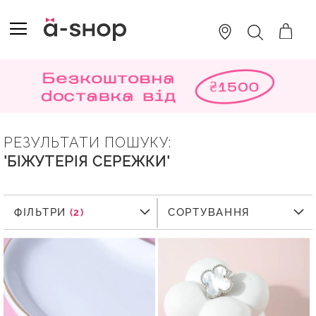
SKIP
TO
TOGGLE NAV
ПОШУК
CONTENT
РЕЗУЛЬТАТИ ПОШУКУ:
'БІЖУТЕРІЯ СЕРЕЖКИ'
ФІЛЬТРИ
ФІЛЬТРИ
СОРТУВАННЯ